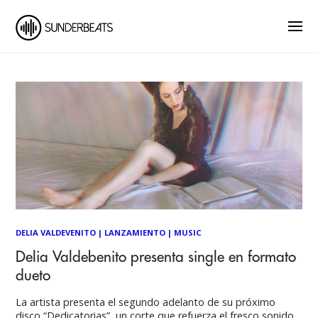
DELIA VALDEVENITO
|
LANZAMIENTO
|
MUSIC
Delia Valdebenito presenta single en formato
dueto
La artista presenta el segundo adelanto de su próximo
disco “Dedicatorias”, un corte que refuerza el fresco sonido