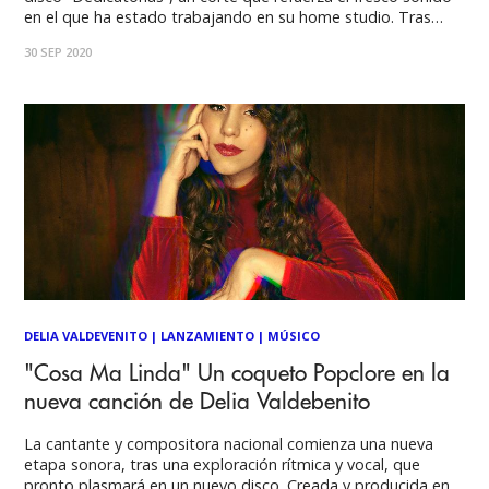
en el que ha estado trabajando en su home studio. Tras
estrenar hace un mes una nueva etapa sonora con la
30 SEP 2020
liberación de su single “Cosa Ma Linda”, la cantante y
compositora
DELIA VALDEVENITO
|
LANZAMIENTO
|
MÚSICO
"Cosa Ma Linda" Un coqueto Popclore en la
nueva canción de Delia Valdebenito
La cantante y compositora nacional comienza una nueva
etapa sonora, tras una exploración rítmica y vocal, que
pronto plasmará en un nuevo disco. Creada y producida en