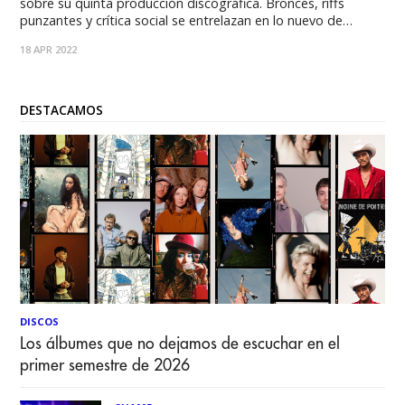
sobre su quinta producción discográfica. Bronces, riffs
punzantes y crítica social se entrelazan en lo nuevo de
Cuchilla e Mono, banda oriunda de la quinta región, que por
18 APR 2022
estos días muestra su nuevo single “Más allá del enemigo”,
haciendo gala de
DESTACAMOS
DISCOS
Los álbumes que no dejamos de escuchar en el
primer semestre de 2026