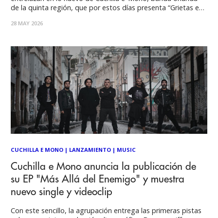
de la quinta región, que por estos días presenta “Grietas en
la oscuridad” y “Encierro eterno”, dos composiciones que
28 MAY 2026
realzan la intensidad y el carácter frenético de su propuesta.
Con esta entrega
CUCHILLA E MONO
|
LANZAMIENTO
|
MUSIC
Cuchilla e Mono anuncia la publicación de
su EP "Más Allá del Enemigo" y muestra
nuevo single y videoclip
Con este sencillo, la agrupación entrega las primeras pistas