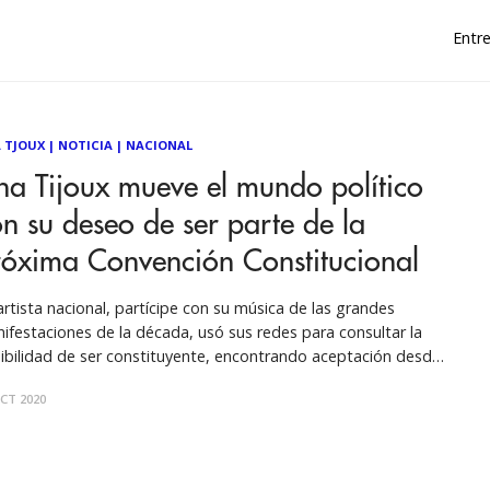
Entre
 TJOUX
|
NOTICIA
|
NACIONAL
a Tijoux mueve el mundo político
n su deseo de ser parte de la
róxima Convención Constitucional
artista nacional, partícipe con su música de las grandes
ifestaciones de la década, usó sus redes para consultar la
ibilidad de ser constituyente, encontrando aceptación desde
sector político. Por Nicolás Noli Después de la aplastante
CT 2020
toria del apruebo y de la Convención Constitucional en el
ado plebiscito del