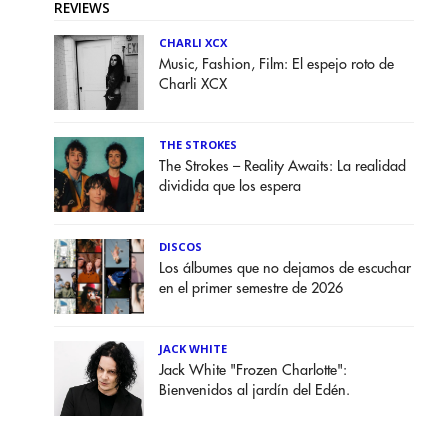
REVIEWS
CHARLI XCX
Music, Fashion, Film: El espejo roto de
Charli XCX
THE STROKES
The Strokes – Reality Awaits: La realidad
dividida que los espera
DISCOS
Los álbumes que no dejamos de escuchar
en el primer semestre de 2026
JACK WHITE
Jack White "Frozen Charlotte":
Bienvenidos al jardín del Edén.