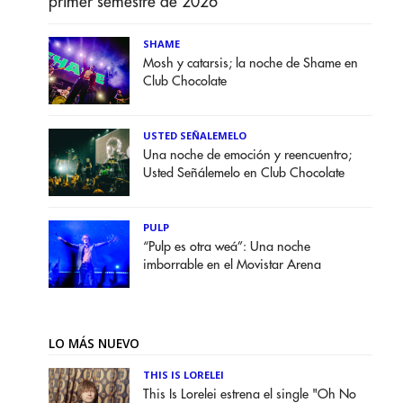
primer semestre de 2026
SHAME
Mosh y catarsis; la noche de Shame en
Club Chocolate
USTED SEÑALEMELO
Una noche de emoción y reencuentro;
Usted Señálemelo en Club Chocolate
PULP
“Pulp es otra weá”: Una noche
imborrable en el Movistar Arena
LO MÁS NUEVO
THIS IS LORELEI
This Is Lorelei estrena el single "Oh No