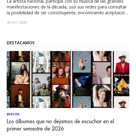
La artista nacional, partícipe con su música de las grandes
manifestaciones de la década, usó sus redes para consultar
la posibilidad de ser constituyente, encontrando aceptación
desde el sector político. Por Nicolás Noli Después de la
28 OCT 2020
aplastante victoria del apruebo y de la Convención
Constitucional en el pasado plebiscito del
DESTACAMOS
DISCOS
Los álbumes que no dejamos de escuchar en el
primer semestre de 2026