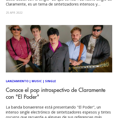
Claramente, es un tema de sintetizadores intensos y
guitarras funk que continúa explorando la electrónica
25 APR 2022
orientada a la pista de baile que los caracteriza, así como su
reflexión sobre los
LANZAMIENTO
|
MUSIC
|
SINGLE
Conoce el pop introspectivo de Claramente
con "El Poder"
La banda bonaerense está presentando "El Poder", un
intenso single electrónico de sintetizadores espesos y tintes
oscuros que recuerda a algunas de sus referencias más