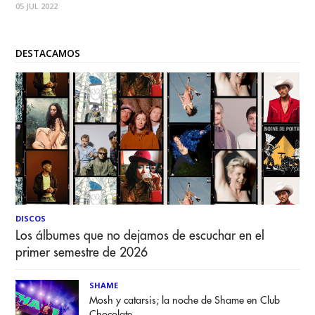
05 JUL 2022
autor "con mi grupo de amigos del colegio
DESTACAMOS
DISCOS
Los álbumes que no dejamos de escuchar en el
primer semestre de 2026
SHAME
Mosh y catarsis; la noche de Shame en Club
Chocolate