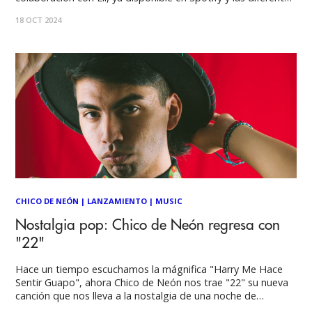
plataformas digitales, además de videoclip oficial publicado
18 OCT 2024
en Youtube. Se trata de una nueva apuesta del artista
oriundo de Antofagasta,
CHICO DE NEÓN
|
LANZAMIENTO
|
MUSIC
Nostalgia pop: Chico de Neón regresa con
"22"
Hace un tiempo escuchamos la mágnifica "Harry Me Hace
Sentir Guapo", ahora Chico de Neón nos trae "22" su nueva
canción que nos lleva a la nostalgia de una noche de
Halloween con amigos, la cual es una anécdota vivida por su