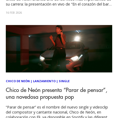
su carrera: la presentación en vivo de “En el corazón del bar”
en Centro Arte Alameda el próximo miércoles 1 de abril a las
16 FEB 2026
20:00 horas, una noche
CHICO DE NEÓN
|
LANZAMIENTO
|
SINGLE
Chico de Neón presenta “Parar de pensar”,
una novedosa propuesta pop
“Parar de pensar” es el nombre del nuevo single y videoclip
del compositor y cantante nacional, Chico de Neón, en
colaboración con Eli, ya disponible en Spotify y las diferentes