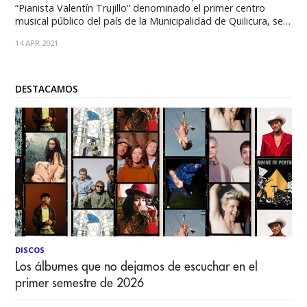
“Pianista Valentín Trujillo” denominado el primer centro
musical público del país de la Municipalidad de Quilicura, se
inauguró el año 2017, bajo la gestión del Alcalde Juan
14 APR 2021
Carrasco Contreras y su Concejo Municipal, cumpliendo el
anhelo de músicos y músicas de la
DESTACAMOS
DISCOS
Los álbumes que no dejamos de escuchar en el
primer semestre de 2026