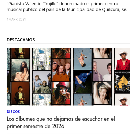
“Pianista Valentín Trujillo” denominado el primer centro
musical público del país de la Municipalidad de Quilicura, se
inauguró el año 2017, bajo la gestión del Alcalde Juan
14 APR 2021
Carrasco Contreras y su Concejo Municipal, cumpliendo el
anhelo de músicos y músicas de la
DESTACAMOS
DISCOS
Los álbumes que no dejamos de escuchar en el
primer semestre de 2026