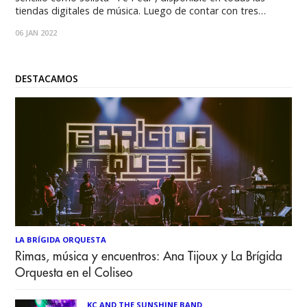
tiendas digitales de música. Luego de contar con tres
sencillos en plataformas y de una larga trayectoria en
06 JAN 2022
diversas áreas ligadas a la música, la cantante, Carysa,
comparte su nuevo single
DESTACAMOS
LA BRÍGIDA ORQUESTA
Rimas, música y encuentros: Ana Tijoux y La Brígida
Orquesta en el Coliseo
KC AND THE SUNSHINE BAND