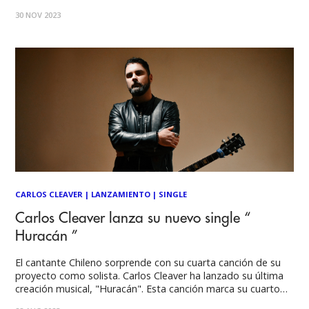
se encargó de la producción, grabación, mezcla y
30 NOV 2023
masterización. La batería fue grabada y creada por Eugenio
Marín (Rama, Rey Chocolate). "DESEO"
CARLOS CLEAVER
|
LANZAMIENTO
|
SINGLE
Carlos Cleaver lanza su nuevo single “
Huracán ”
El cantante Chileno sorprende con su cuarta canción de su
proyecto como solista. Carlos Cleaver ha lanzado su última
creación musical, "Huracán". Esta canción marca su cuarto
sencillo en solitario y es el fruto de un proyecto que tomó