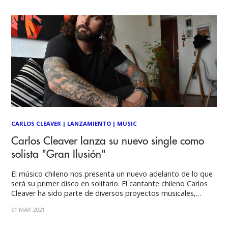
empezó
CARLOS CLEAVER
|
LANZAMIENTO
|
MUSIC
Carlos Cleaver lanza su nuevo single como
solista "Gran Ilusión"
El músico chileno nos presenta un nuevo adelanto de lo que
será su primer disco en solitario. El cantante chileno Carlos
Cleaver ha sido parte de diversos proyectos musicales,
destacando entre ellos la exitosa banda Cleaver, grupo de
01 MAR 2021
rock con el que ha publicado dos álbumes larga duración y
se