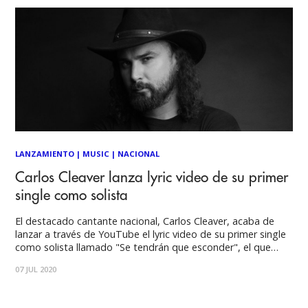
LANZAMIENTO
|
MUSIC
|
NACIONAL
Carlos Cleaver lanza lyric video de su primer
single como solista
El destacado cantante nacional, Carlos Cleaver, acaba de
lanzar a través de YouTube el lyric video de su primer single
como solista llamado "Se tendrán que esconder", el que
será parte del disco New, rare & covers. Se tendrán que
07 JUL 2020
esconder es un llamado a la unión de las personas