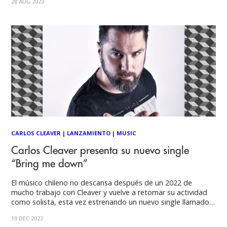
28 AUG 2023
vida durante la pandemia. Impregnado de diversas
influencias musicales, este proyecto,
CARLOS CLEAVER
|
LANZAMIENTO
|
MUSIC
Carlos Cleaver presenta su nuevo single
“Bring me down”
El músico chileno no descansa después de un 2022 de
mucho trabajo con Cleaver y vuelve a retomar su actividad
como solista, esta vez estrenando un nuevo single llamado
“Bring me down”. Sobre la decisión de componer un nuevo
19 DEC 2022
single en solitario, el cantante nos comenta que “Fue cuando