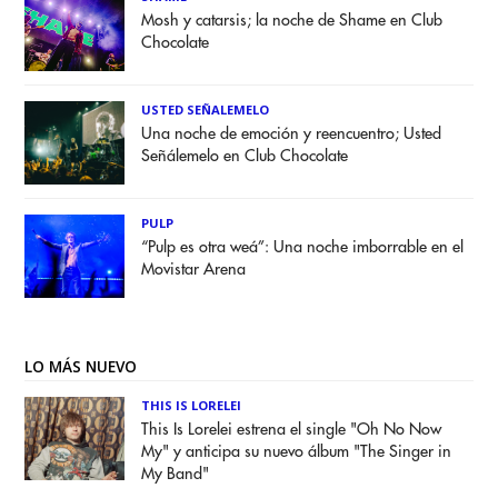
Mosh y catarsis; la noche de Shame en Club
Chocolate
USTED SEÑALEMELO
Una noche de emoción y reencuentro; Usted
Señálemelo en Club Chocolate
PULP
“Pulp es otra weá”: Una noche imborrable en el
Movistar Arena
LO MÁS NUEVO
THIS IS LORELEI
This Is Lorelei estrena el single "Oh No Now
My" y anticipa su nuevo álbum "The Singer in
My Band"