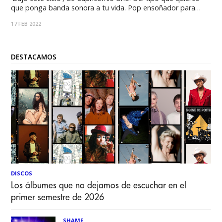
que ponga banda sonora a tu vida. Pop ensoñador para
cerrar los ojos y pensar que hay una vida mejor. La
17 FEB 2022
capacidad de ensoñación en la música está al alcance de
DESTACAMOS
DISCOS
Los álbumes que no dejamos de escuchar en el
primer semestre de 2026
SHAME