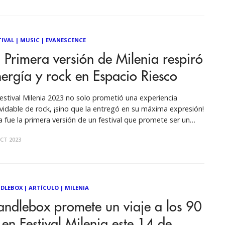
TIVAL
|
MUSIC
|
EVANESCENCE
 Primera versión de Milenia respiró
ergía y rock en Espacio Riesco
Festival Milenia 2023 no solo prometió una experiencia
lvidable de rock, ¡sino que la entregó en su máxima expresión!
a fue la primera versión de un festival que promete ser un
erente del rock alternativo cada año en Chile. La jornada en
CT 2023
acio Riesco comenzó pasada la hora del
DLEBOX
|
ARTÍCULO
|
MILENIA
ndlebox promete un viaje a los 90
 en Festival Milenia este 14 de