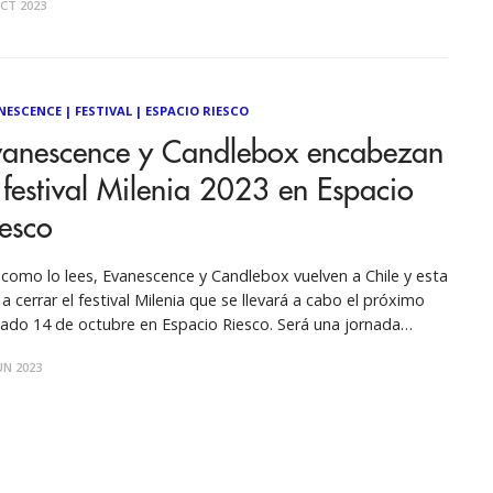
CT 2023
tor donde se permitirá la venta y consumo de alcohol.
NESCENCE
|
FESTIVAL
|
ESPACIO RIESCO
vanescence y Candlebox encabezan
 festival Milenia 2023 en Espacio
esco
 como lo lees, Evanescence y Candlebox vuelven a Chile y esta
 a cerrar el festival Milenia que se llevará a cabo el próximo
ado 14 de octubre en Espacio Riesco. Será una jornada
tórica con la banda liderada por Amy Lee que vuelve a Chile
UN 2023
pués de seis