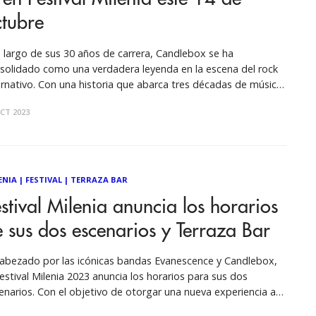
ctubre
o largo de sus 30 años de carrera, Candlebox se ha
solidado como una verdadera leyenda en la escena del rock
ernativo. Con una historia que abarca tres décadas de música
sionada y una lista impresionante de éxitos, la banda ha
CT 2023
ado una huella duradera en la industria musical.
ENIA
|
FESTIVAL
|
TERRAZA BAR
stival Milenia anuncia los horarios
 sus dos escenarios y Terraza Bar
abezado por las icónicas bandas Evanescence y Candlebox,
Festival Milenia 2023 anuncia los horarios para sus dos
enarios. Con el objetivo de otorgar una nueva experiencia a
 asistentes, se abre un nuevo espacio, la Terraza Bar, el único