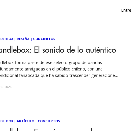
Entre
DLEBOX
|
RESEÑA
|
CONCIERTOS
ndlebox: El sonido de lo auténtico
dlebox forma parte de ese selecto grupo de bandas
fundamente arraigadas en el público chileno, con una
ondicional fanaticada que ha sabido trascender generaciones
ue tras el anuncio de la despedida de la banda en 2023 (The
PR 2026
g Goodbye Tour) se toman con optimismo la posibilidad de
ver a
DLEBOX
|
ARTÍCULO
|
CONCIERTOS