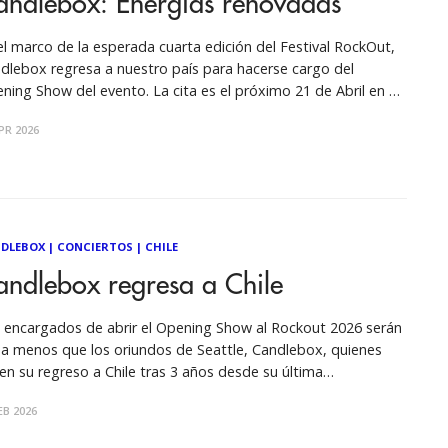
andlebox: Energías renovadas
el marco de la esperada cuarta edición del Festival RockOut,
dlebox regresa a nuestro país para hacerse cargo del
ning Show del evento. La cita es el próximo 21 de Abril en el
tro Coliseo, en un encuentro que firma el regreso de los
PR 2026
undos de Seattle tras su
DLEBOX
|
CONCIERTOS
|
CHILE
andlebox regresa a Chile
 encargados de abrir el Opening Show al Rockout 2026 serán
a menos que los oriundos de Seattle, Candlebox, quienes
en su regreso a Chile tras 3 años desde su última
sentación. La venta de entradas ya se encuentra disponible y
EB 2026
Futuro te damos todos los detalles de como