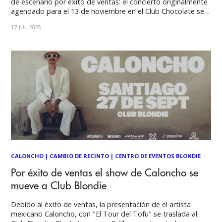
de escenario por éxito de ventas: el concierto originalmente
agendado para el 13 de noviembre en el Club Chocolate se
traslada a La Cúpula Multiespacio para recibir a un mayor
17 JUL 2025
número de fanáticos. Las entradas ya adquiridas siguen
siendo válidas
CALONCHO
|
CAMBIO DE RECINTO
|
CENTRO DE EVENTOS BLONDIE
Por éxito de ventas el show de Caloncho se
mueve a Club Blondie
Debido al éxito de ventas, la presentación de el artista
mexicano Caloncho, con "El Tour del Tofu" se traslada al