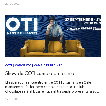
de trayectoria. La banda formada en el ´79 en Inglaterra,
27 JUL 2023
recordará sus éxitos como “Nellie the Elephant”, “Dig that
COTI
|
CONCIERTO
|
CAMBIO DE RECINTO
Show de COTI cambia de recinto
El esperado reencuentro entre COTI y sus fans en Chile
mantiene su fecha, pero cambia de recinto. El Club
Chocolate será el lugar en que el trasandino presentará su
nuevo material musical, además de recordar los clásicos que
17 JUL 2023
han marcado sus 20 años de carrera. Las entradas
previamente adquiridas seguirán