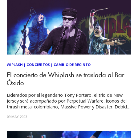
WIPLASH
|
CONCIERTOS
|
CAMBIO DE RECINTO
El concierto de Whiplash se traslada al Bar
Óxido
Liderados por el legendario Tony Portaro, el trío de New
Jersey será acompañado por Perpetual Warfare, íconos del
thrash metal colombiano, Massive Power y Disaster. Debido
a la baja venta de entradas, la producción de este evento
09 MAY 2023
anuncia el traslado del concierto de Whiplash y las bandas
Perpetual Warfare, Massive