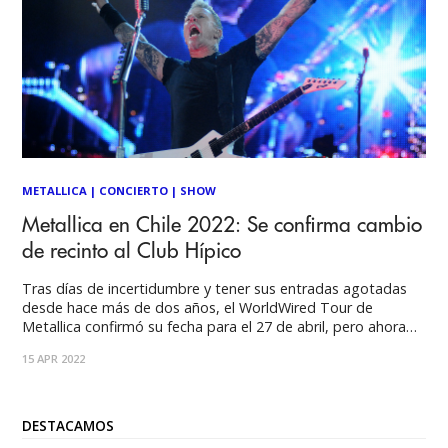
METALLICA
|
CONCIERTO
|
SHOW
Metallica en Chile 2022: Se confirma cambio
de recinto al Club Hípico
Tras días de incertidumbre y tener sus entradas agotadas
desde hace más de dos años, el WorldWired Tour de
Metallica confirmó su fecha para el 27 de abril, pero ahora
será en Club Hípico, según indicaron desde DG Medios. A
15 APR 2022
todos los Fanáticos y Fanáticas, seguidores incondicionales
de Metallica: Les
DESTACAMOS