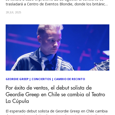
trasladará a Centro de Eventos Blondie, donde los británicos
se unirán al ciclo aniversario número 32 del histórico recinto,
28 JUL 2025
y donde la banda celebra el aniversario número
GEORDIE GREEP
|
CONCIERTOS
|
CAMBIO DE RECINTO
Por éxito de ventas, el debut solista de
Geordie Greep en Chile se cambia al Teatro
La Cúpula
El esperado debut solista de Geordie Greep en Chile cambia