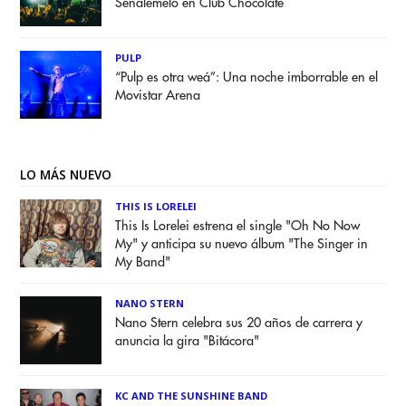
Señálemelo en Club Chocolate
PULP
“Pulp es otra weá”: Una noche imborrable en el
Movistar Arena
LO MÁS NUEVO
THIS IS LORELEI
This Is Lorelei estrena el single "Oh No Now
My" y anticipa su nuevo álbum "The Singer in
My Band"
NANO STERN
Nano Stern celebra sus 20 años de carrera y
anuncia la gira "Bitácora"
KC AND THE SUNSHINE BAND