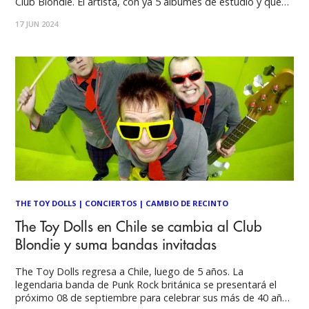
Club Blondie. El artista, con ya 5 álbumes de estudio y que
dentro de sus varios reconocimientos esta el ser nominado
17 JUN 2024
al Grammy Latino como "Mejor Álbum Cantautor" en
THE TOY DOLLS
|
CONCIERTOS
|
CAMBIO DE RECINTO
The Toy Dolls en Chile se cambia al Club
Blondie y suma bandas invitadas
The Toy Dolls regresa a Chile, luego de 5 años. La
legendaria banda de Punk Rock británica se presentará el
próximo 08 de septiembre para celebrar sus más de 40 años