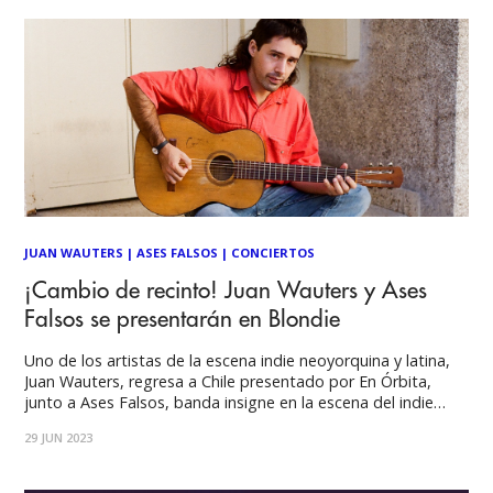
JUAN WAUTERS
|
ASES FALSOS
|
CONCIERTOS
¡Cambio de recinto! Juan Wauters y Ases
Falsos se presentarán en Blondie
Uno de los artistas de la escena indie neoyorquina y latina,
Juan Wauters, regresa a Chile presentado por En Órbita,
junto a Ases Falsos, banda insigne en la escena del indie
rock chileno. El show que se iba a realizar en Basel, se
29 JUN 2023
cambiará de recinto y se realizará el