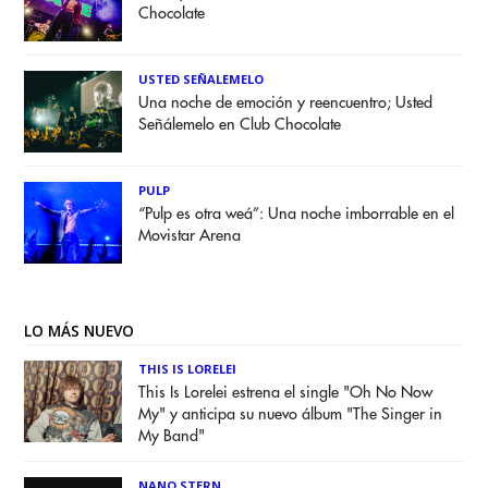
Chocolate
USTED SEÑALEMELO
Una noche de emoción y reencuentro; Usted
Señálemelo en Club Chocolate
PULP
“Pulp es otra weá”: Una noche imborrable en el
Movistar Arena
LO MÁS NUEVO
THIS IS LORELEI
This Is Lorelei estrena el single "Oh No Now
My" y anticipa su nuevo álbum "The Singer in
My Band"
NANO STERN