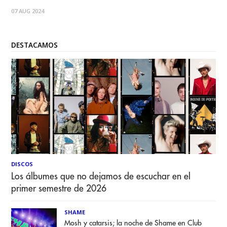
público chileno y que ya es de la casa: Brujería acaba de
07 AUG 2024
anunciar una nueva gira centro sudamericana, en el marco
del aniversario
DESTACAMOS
DISCOS
Los álbumes que no dejamos de escuchar en el
primer semestre de 2026
SHAME
Mosh y catarsis; la noche de Shame en Club