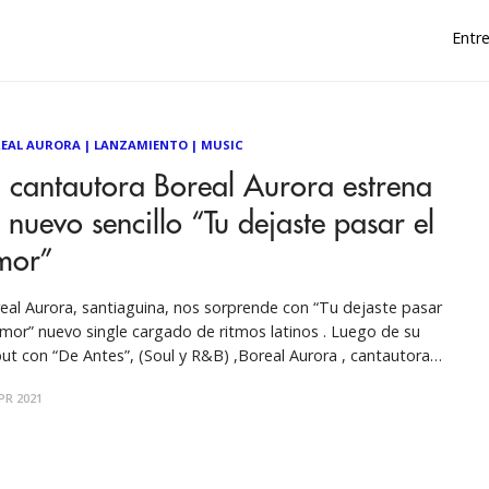
Entre
EAL AURORA
|
LANZAMIENTO
|
MUSIC
 cantautora Boreal Aurora estrena
 nuevo sencillo “Tu dejaste pasar el
mor”
eal Aurora, santiaguina, nos sorprende con “Tu dejaste pasar
amor” nuevo single cargado de ritmos latinos . Luego de su
ut con “De Antes”, (Soul y R&B) ,Boreal Aurora , cantautora
tiaguina Boreal Aurora, nos sorprende con “Tu dejaste pasar
PR 2021
el amor” nuevo single cargado de ritmos latinos . “no