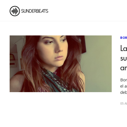
BOR
La
su
a
Bor
el 
deb
san
05 A