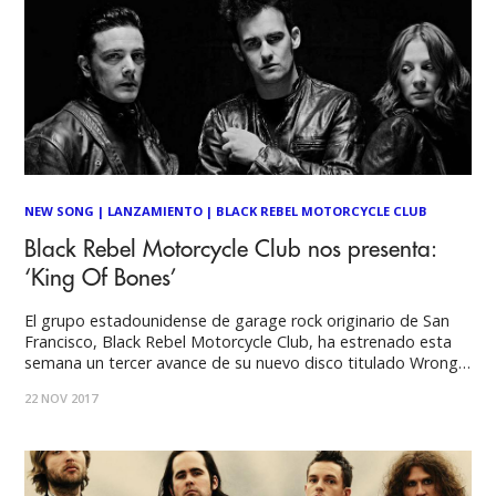
NEW SONG
|
LANZAMIENTO
|
BLACK REBEL MOTORCYCLE CLUB
Black Rebel Motorcycle Club nos presenta:
‘King Of Bones’
El grupo estadounidense de garage rock originario de San
Francisco, Black Rebel Motorcycle Club, ha estrenado esta
semana un tercer avance de su nuevo disco titulado Wrong
Creatures, y que será estrenado el 12 de enero. Lo nuevo de
22 NOV 2017
la banda formada por Peter Hayes, Robert Levon Been y