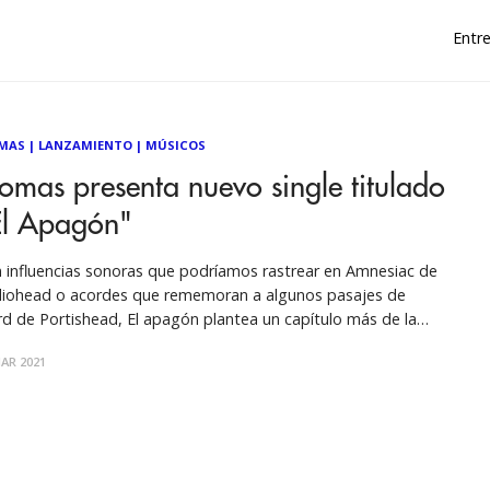
Entre
MAS
|
LANZAMIENTO
|
MÚSICOS
omas presenta nuevo single titulado
El Apagón"
 influencias sonoras que podríamos rastrear en Amnesiac de
iohead o acordes que rememoran a algunos pasajes de
rd de Portishead, El apagón plantea un capítulo más de la
topía que atraviesa el álbum METADATA de Biomas. El
AR 2021
gón es un momento bisagra, un punto de inflexión. Aquello
 ves