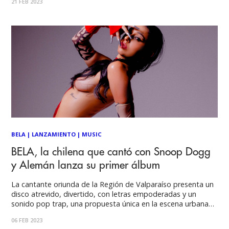
21 FEB 2023
destaca por su actitud única, y por su talento en el rap y
BELA
|
LANZAMIENTO
|
MUSIC
BELA, la chilena que cantó con Snoop Dogg
y Alemán lanza su primer álbum
La cantante oriunda de la Región de Valparaíso presenta un
disco atrevido, divertido, con letras empoderadas y un
sonido pop trap, una propuesta única en la escena urbana
nacional. Gabriela Meriño es Bela, una cantante y
06 FEB 2023
compositora que destaca por su estilo y actitud única, y por