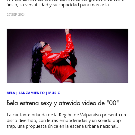
único, su versatilidad y su capacidad para marcar la
diferencia en el rap, oscilando entre el español y el inglés, y
27 SEP 2024
fusionando la música latina con un toque anglo. Desde
BELA
|
LANZAMIENTO
|
MUSIC
Bela estrena sexy y atrevido video de "00"
La cantante oriunda de la Región de Valparaíso presenta un
disco divertido, con letras empoderadas y un sonido pop
trap, una propuesta única en la escena urbana nacional.
Gabriela Meriño es Bela, una cantante y compositora que