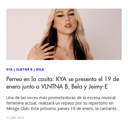
su talento en
KYA
|
VLNTNA B
|
BELA
Perreo en la casita: KYA se presenta el 19 de
enero junto a VLNTNA B, Bela y Jeimy-E
Una de las voces más prometedoras de la escena musical
femenina actual, realizará un repaso por su repertorio en
Mirage Club. Este próximo jueves 19 de enero, la cantante
chilena KYA se presentará a partir de las 22:00 horas en La
12 JAN 2023
Casita ubicada en Loreto 435. En esta noche,