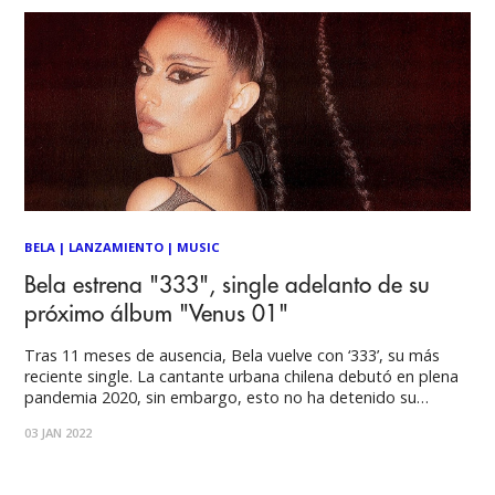
BELA
|
LANZAMIENTO
|
MUSIC
Bela estrena "333", single adelanto de su
próximo álbum "Venus 01"
Tras 11 meses de ausencia, Bela vuelve con ‘333’, su más
reciente single. La cantante urbana chilena debutó en plena
pandemia 2020, sin embargo, esto no ha detenido su
meteórico ascenso, llevándola a colaborar con artistas de la
03 JAN 2022
talla como Alemán y Snoop Dogg en ‘Mi Tío Snoop’.
Además, hace