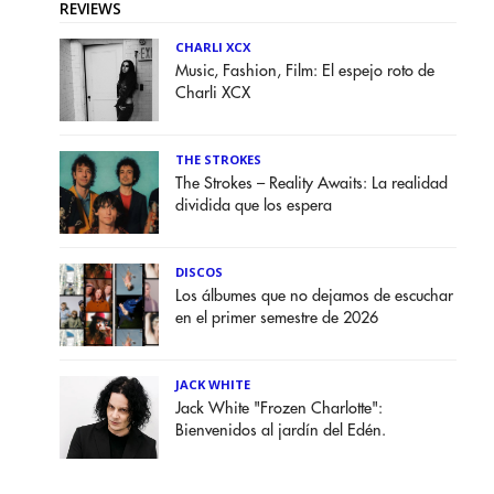
REVIEWS
CHARLI XCX
Music, Fashion, Film: El espejo roto de
Charli XCX
THE STROKES
The Strokes – Reality Awaits: La realidad
dividida que los espera
DISCOS
Los álbumes que no dejamos de escuchar
en el primer semestre de 2026
JACK WHITE
Jack White "Frozen Charlotte":
Bienvenidos al jardín del Edén.