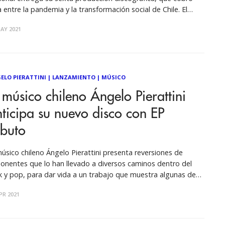
a entre la pandemia y la transformación social de Chile. El
rnes 28 de mayo se estrenó en plataformas digitales “Soy un
AY 2021
endiz”, el más reciente disco de Ángelo Pierattini, que
menzó
ELO PIERATTINI
|
LANZAMIENTO
|
MÚSICO
 músico chileno Ángelo Pierattini
ticipa su nuevo disco con EP
ibuto
músico chileno Ángelo Pierattini presenta reversiones de
onentes que lo han llevado a diversos caminos dentro del
k y pop, para dar vida a un trabajo que muestra algunas de
 inspiraciones dentro de la música como preámbulo del
PR 2021
lanzamiento de su nuevo álbum. Ya se encuentra disponible en