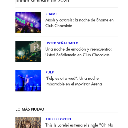
primer semestre de 2026
SHAME
Mosh y catarsis; la noche de Shame en
Club Chocolate
USTED SEÑALEMELO
Una noche de emoción y reencuentro;
Usted Señálemelo en Club Chocolate
PULP
“Pulp es otra weá”: Una noche
imborrable en el Movistar Arena
LO MÁS NUEVO
THIS IS LORELEI
This Is Lorelei estrena el single "Oh No