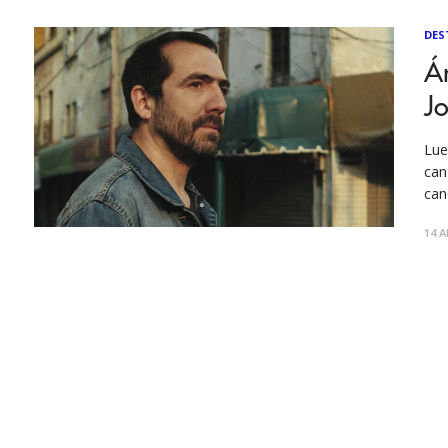
DES
Án
J
Lue
can
can
nac
14 A
qui