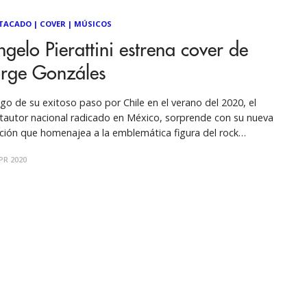
TACADO
|
COVER
|
MÚSICOS
gelo Pierattini estrena cover de
orge Gonzáles
go de su exitoso paso por Chile en el verano del 2020, el
tautor nacional radicado en México, sorprende con su nueva
ción que homenajea a la emblemática figura del rock
ional, junto a Diego Lorenzini. Anticipando lo que será su
PR 2020
nto disco solista, el músico nacional presenta su nueva