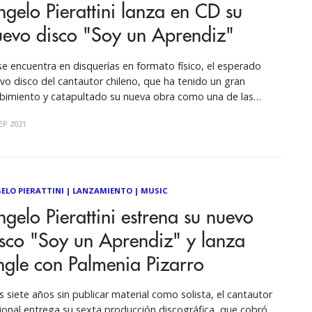
gelo Pierattini lanza en CD su
uevo disco "Soy un Aprendiz"
se encuentra en disquerías en formato físico, el esperado
vo disco del cantautor chileno, que ha tenido un gran
ibimiento y catapultado su nueva obra como una de las
ores producciones de este 2021. Luego de haber
EP 2021
sentando a fines de julio, “Soy un Aprendiz” (M&E Discos)
ELO PIERATTINI
|
LANZAMIENTO
|
MUSIC
gelo Pierattini estrena su nuevo
sco "Soy un Aprendiz" y lanza
ngle con Palmenia Pizarro
s siete años sin publicar material como solista, el cantautor
ional entrega su sexta producción discográfica, que cobró