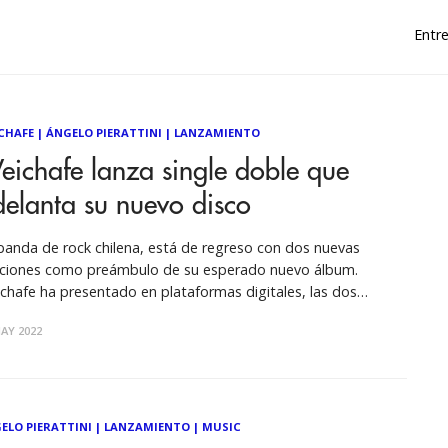
Entre
CHAFE
|
ÁNGELO PIERATTINI
|
LANZAMIENTO
ichafe lanza single doble que
elanta su nuevo disco
banda de rock chilena, está de regreso con dos nuevas
ciones como preámbulo de su esperado nuevo álbum.
chafe ha presentado en plataformas digitales, las dos
meras canciones que anuncian su retorno con grabaciones
AY 2022
vas. Se trata de “Vuelo hacia el final” y “Ponle agua a las
es”, singles
ELO PIERATTINI
|
LANZAMIENTO
|
MUSIC