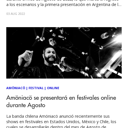
a los escenarios y la primera presentación en Argentina de la
banda de rock alternativo, compuesta por Carlos Vandal en
03 AUG 2022
voz y guitarras y Rod García en batería.
AMÖNIACÖ
|
FESTIVAL
|
ONLINE
Amöniacö se presentará en festivales online
durante Agosto
La banda chilena Amöniacö anunció recientemente sus
shows en festivales en Estados Unidos, México y Chile, los
cuales se desarrollarán dentro del mes de Agosto de