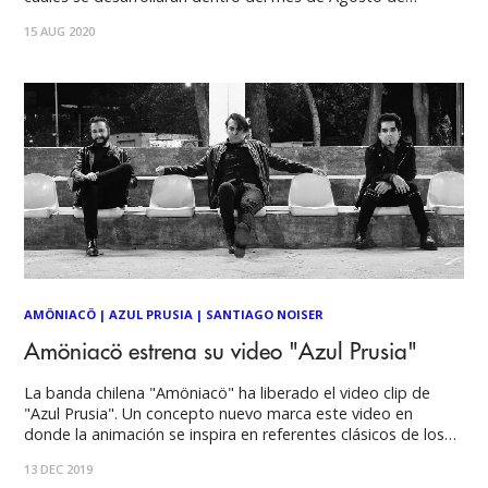
manera online dada la situación actual de la pandemia por
15 AUG 2020
Covid-19. Dentro de estos festivales están el "International
Antiracism Fundraiser Concert" de Estados Unidos,
AMÖNIACÖ
|
AZUL PRUSIA
|
SANTIAGO NOISER
Amöniacö estrena su video "Azul Prusia"
La banda chilena "Amöniacö" ha liberado el video clip de
"Azul Prusia". Un concepto nuevo marca este video en
donde la animación se inspira en referentes clásicos de los
80s y 90s. El clip está disponible en 2 formatos: El formato
13 DEC 2019
vertical exclusivo para IGTV de "Instagram" y en formato