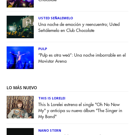
USTED SEÑALEMELO
Una noche de emoción y reencuentro; Usted
Señálemelo en Club Chocolate
PULP
“Pulp es otra weá”: Una noche imborrable en el
Movistar Arena
LO MÁS NUEVO
THIS IS LORELEI
This Is Lorelei estrena el single "Oh No Now
My" y anticipa su nuevo álbum "The Singer in
My Band"
NANO STERN