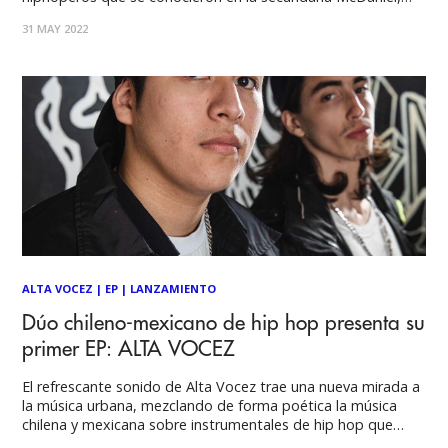
(Portland, Oregon). Con un refrescante sonido y una nueva
31 MAY 2022
mirada a la música urbana, mezclando de forma poética la
música chilena y mexicana sobre
ALTA VOCEZ
|
EP
|
LANZAMIENTO
Dúo chileno-mexicano de hip hop presenta su
primer EP: ALTA VOCEZ
El refrescante sonido de Alta Vocez trae una nueva mirada a
la música urbana, mezclando de forma poética la música
chilena y mexicana sobre instrumentales de hip hop que
exploran las sonoridades del continente y sus raíces.