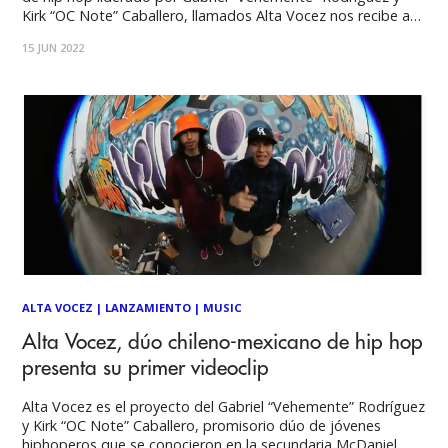
Kirk “OC Note” Caballero, llamados Alta Vocez nos recibe a
través de Zoom para contarnos sobre el lanzamiento de su
15 JUN 2022
primer ep homónimo, sus influencias musicales, cómo se
formó la banda y futuros proyectos
ALTA VOCEZ
|
LANZAMIENTO
|
MUSIC
Alta Vocez, dúo chileno-mexicano de hip hop
presenta su primer videoclip
Alta Vocez es el proyecto del Gabriel “Vehemente” Rodríguez
y Kirk “OC Note” Caballero, promisorio dúo de jóvenes
hiphoperos que se conocieron en la secundaria McDaniel,