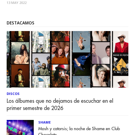
13 MAY 2022
Cantando en español e inglés esperan sorprender al
continente desde la Patagonia hasta
DESTACAMOS
DISCOS
Los álbumes que no dejamos de escuchar en el
primer semestre de 2026
SHAME
Mosh y catarsis; la noche de Shame en Club
Chocolate