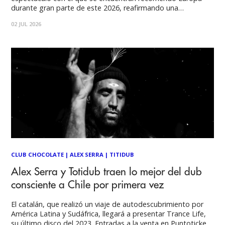
durante gran parte de este 2026, reafirmando una
propuesta que mezcla soul, dub, downtempo y
02 JUL 2026
espiritualidad en una experiencia única dentro de la música
independiente actual. Entradas disponibles a través de
Puntoticket. Los españoles
CLUB CHOCOLATE
|
ALEX SERRA
|
TITIDUB
Alex Serra y Totidub traen lo mejor del dub
consciente a Chile por primera vez
El catalán, que realizó un viaje de autodescubrimiento por
América Latina y Sudáfrica, llegará a presentar Trance Life,
su último disco del 2023. Entradas a la venta en Puntoticket.