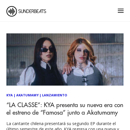
KYA
|
AKATUMAMY
|
LANZAMIENTO
“LA CLASSE”: KYA presenta su nueva era con
el estreno de “Famosa” junto a Akatumamy
La cantante chilena presentará su segundo EP durante el
último semestre de este año. KYA regresa con una nueva y