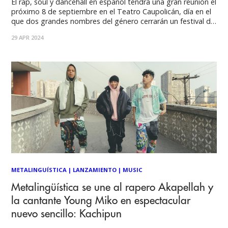
El rap, soul y dancehall en español tendrá una gran reunión el
próximo 8 de septiembre en el Teatro Caupolicán, día en el
que dos grandes nombres del género cerrarán un festival de
larga duración con importantes exponentes de la música
29 APR 2024
urbana nacional: Mala Rodríguez y Akapellah. Este festival
viene
METALINGUÍSTICA
|
LANZAMIENTO
|
MUSIC
Metalingüística se une al rapero Akapellah y
la cantante Young Miko en espectacular
nuevo sencillo: Kachipun