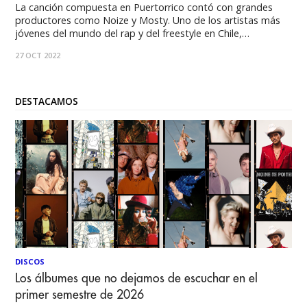
La canción compuesta en Puertorrico contó con grandes
productores como Noize y Mosty. Uno de los artistas más
jóvenes del mundo del rap y del freestyle en Chile,
Metalingüística, continúa por la senda que lo ha llevado a
27 OCT 2022
cultivar y desarrollar su carrera musical con pasos sólidos y
concretos. Hoy
DESTACAMOS
DISCOS
Los álbumes que no dejamos de escuchar en el
primer semestre de 2026