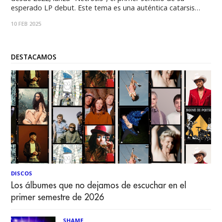
esperado LP debut. Este tema es una auténtica catarsis
emocional, donde la banda se sumerge en los oscuros
10 FEB 2025
rincones de la desesperanza y el dolor. "Necrosis" habla de
esa sensación de despojo
DESTACAMOS
DISCOS
Los álbumes que no dejamos de escuchar en el
primer semestre de 2026
SHAME