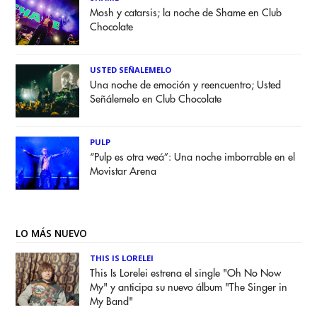
Mosh y catarsis; la noche de Shame en Club
Chocolate
USTED SEÑALEMELO
Una noche de emoción y reencuentro; Usted
Señálemelo en Club Chocolate
PULP
“Pulp es otra weá”: Una noche imborrable en el
Movistar Arena
LO MÁS NUEVO
THIS IS LORELEI
This Is Lorelei estrena el single "Oh No Now
My" y anticipa su nuevo álbum "The Singer in
My Band"