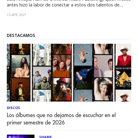
antes hizo la labor de conectar a estos dos talentos de
diferentes estados de la república Absa G. de CUU y V.Rod
13 APR 2021
de GDL, siendo de manera remota
DESTACAMOS
DISCOS
Los álbumes que no dejamos de escuchar en el
primer semestre de 2026
SHAME