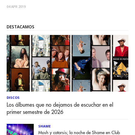
tienen todo listo para su nueva placa. Tras 6 discos de
04 APR 2019
estudio y un gran reconocimiento mundial por su estilo
novedoso
DESTACAMOS
DISCOS
Los álbumes que no dejamos de escuchar en el
primer semestre de 2026
SHAME
Mosh y catarsis; la noche de Shame en Club