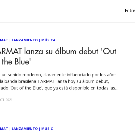
Entre
RMAT
|
LANZAMIENTO
|
MÚSICA
ARMAT lanza su álbum debut 'Out
 the Blue'
 un sonido moderno, claramente influenciado por los años
 la banda brasileña TARMAT lanza hoy su álbum debut,
ulado 'Out of the Blue', que ya está disponible en todas las
mas de streaming. “Este disco lo producimos con mucho
CT 2021
o y atención al detalle, influenciado por una época que
RMAT
|
LANZAMIENTO
|
MUSIC