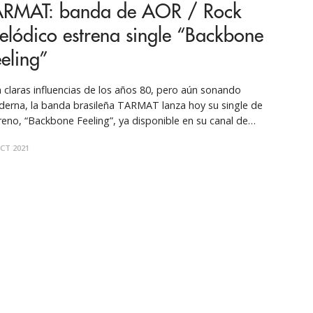
ARMAT: banda de AOR / Rock
lódico estrena single “Backbone
eling”
 claras influencias de los años 80, pero aún sonando
erna, la banda brasileña TARMAT lanza hoy su single de
reno, “Backbone Feeling”, ya disponible en su canal de
be, en formato de vídeo subtitulado. El single hace parte
CT 2021
 álbum de estreno "Out of the Blue”, a lanzarse el