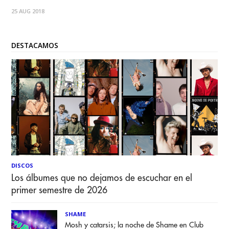
de Septiembre. "Sung Tongs" es el quinto álbum de la
25 AUG 2018
banda proveniente de Baltimore, ¨Maryland, Estados
Unidos "Animal Collective".
DESTACAMOS
DISCOS
Los álbumes que no dejamos de escuchar en el
primer semestre de 2026
SHAME
Mosh y catarsis; la noche de Shame en Club