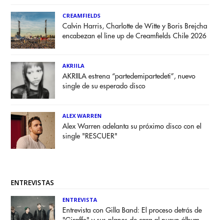
CREAMFIELDS
Calvin Harris, Charlotte de Witte y Boris Brejcha
encabezan el line up de Creamfields Chile 2026
AKRIILA
AKRIILA estrena “partedemipartedeti”, nuevo
single de su esperado disco
ALEX WARREN
Alex Warren adelanta su próximo disco con el
single "RESCUER"
ENTREVISTAS
ENTREVISTA
Entrevista con Gilla Band: El proceso detrás de