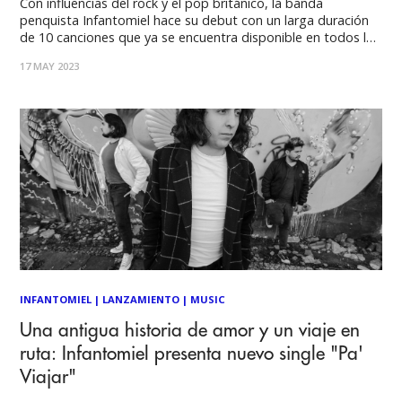
Con influencias del rock y el pop británico, la banda
penquista Infantomiel hace su debut con un larga duración
de 10 canciones que ya se encuentra disponible en todos los
streamings. Desde Concepción, la banda de rock alternativo
17 MAY 2023
Infantomiel estrena su primer disco "Los Días No Pasan", un
trabajo de
INFANTOMIEL
|
LANZAMIENTO
|
MUSIC
Una antigua historia de amor y un viaje en
ruta: Infantomiel presenta nuevo single "Pa'
Viajar"