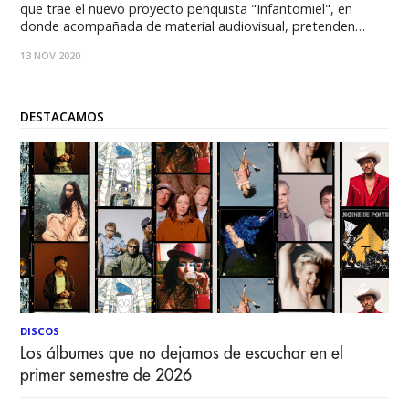
que trae el nuevo proyecto penquista "Infantomiel", en
donde acompañada de material audiovisual, pretenden
abordar la dependencia emocional. Leo Sandoval, Alex
13 NOV 2020
Gómez y Rodrigo Isla, es la terna que conforma el nuevo
proyecto musical penquista Infantomiel, el que debuta con
DESTACAMOS
DISCOS
Los álbumes que no dejamos de escuchar en el
primer semestre de 2026