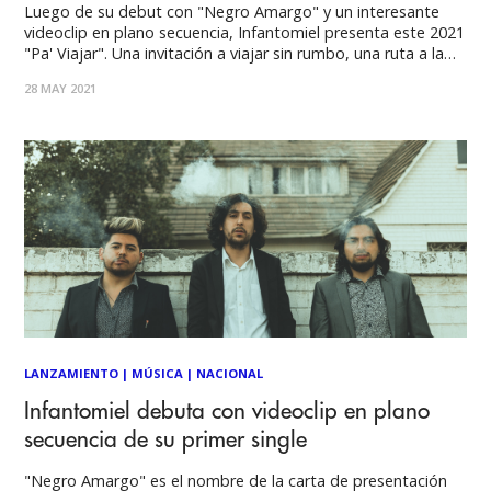
Luego de su debut con "Negro Amargo" y un interesante
videoclip en plano secuencia, Infantomiel presenta este 2021
"Pa' Viajar". Una invitación a viajar sin rumbo, una ruta a la
deriva junto a esa persona especial, es lo que trae "Pa
28 MAY 2021
Viajar", nuevo sencillo del proyecto de Concepción,
Infantomiel, integrado
LANZAMIENTO
|
MÚSICA
|
NACIONAL
Infantomiel debuta con videoclip en plano
secuencia de su primer single
"Negro Amargo" es el nombre de la carta de presentación