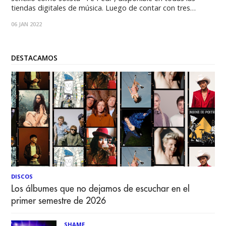
tiendas digitales de música. Luego de contar con tres
sencillos en plataformas y de una larga trayectoria en
06 JAN 2022
diversas áreas ligadas a la música, la cantante, Carysa,
comparte su nuevo single
DESTACAMOS
DISCOS
Los álbumes que no dejamos de escuchar en el
primer semestre de 2026
SHAME