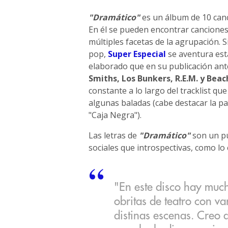
"Dramático"
es un álbum de 10 canc
En él se pueden encontrar canciones
múltiples facetas de la agrupación. 
pop,
Super Especial
se aventura es
elaborado que en su publicación ante
Smiths, Los Bunkers, R.E.M. y Bea
constante a lo largo del tracklist 
algunas baladas (cabe destacar la par
"Caja Negra").
Las letras de
"Dramático"
son un pu
sociales que introspectivas, como lo 
"En este disco hay muc
obritas de teatro con va
distinas escenas. Creo q