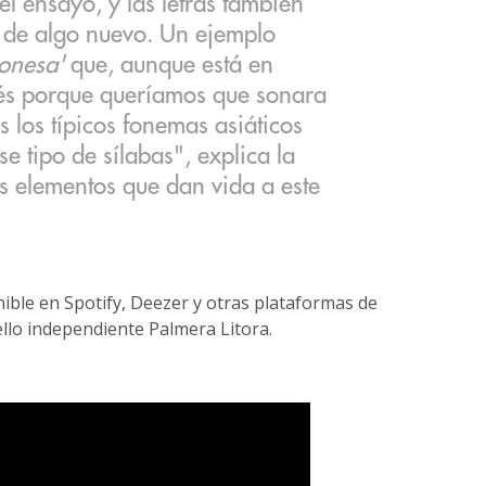
el ensayo, y las letras también
 de algo nuevo. Un ejemplo
ponesa'
que, aunque está en
és porque queríamos que sonara
 los típicos fonemas asiáticos
ese tipo de sílabas", explica la
os elementos que dan vida a este
ible en Spotify, Deezer y otras plataformas de
ello independiente Palmera Litora.