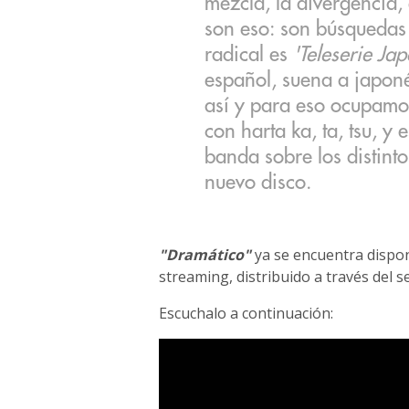
mezcla, la divergencia, 
son eso: son búsquedas
radical es
'Teleserie Ja
español, suena a japon
así y para eso ocupamos
con harta ka, ta, tsu, y 
banda sobre los distint
nuevo disco.
"Dramático"
ya se encuentra dispon
streaming, distribuido a través del s
Escuchalo a continuación: