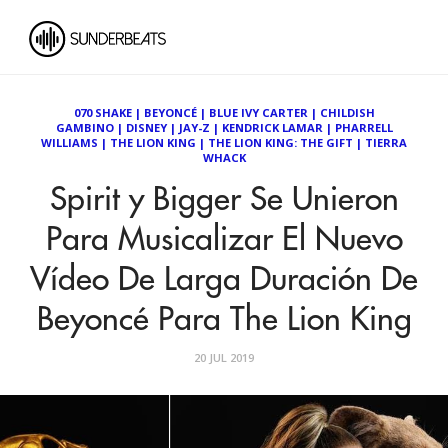
070 SHAKE
|
BEYONCÉ
|
BLUE IVY CARTER
|
CHILDISH
GAMBINO
|
DISNEY
|
JAY-Z
|
KENDRICK LAMAR
|
PHARRELL
WILLIAMS
|
THE LION KING
|
THE LION KING: THE GIFT
|
TIERRA
WHACK
Spirit y Bigger Se Unieron
Para Musicalizar El Nuevo
Vídeo De Larga Duración De
Beyoncé Para The Lion King
20 JUL 2019