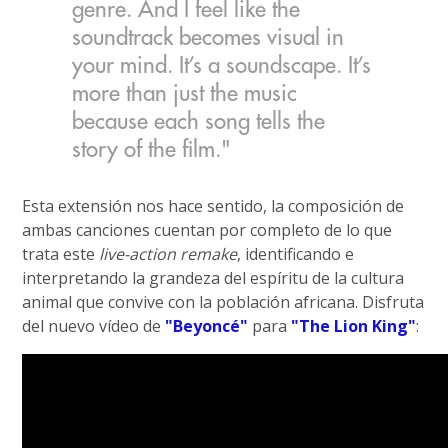
genre. And I feel like the
soundtrack becomes visual in
your mind. It’s a soundscape. It’s
more than just the music
because each song tells the
story of the film."
Esta extensión nos hace sentido, la composición de
ambas canciones cuentan por completo de lo que
trata este
live-action remake
, identificando e
interpretando la grandeza del espíritu de la cultura
animal que convive con la población africana. Disfruta
del nuevo vídeo de
"Beyoncé"
para
"The Lion King"
: