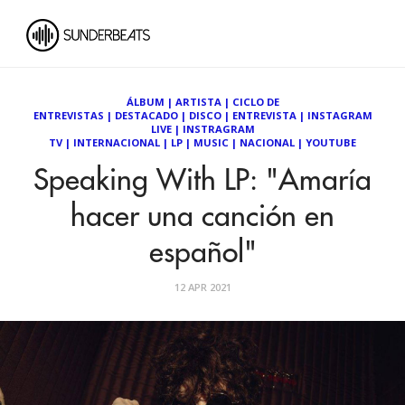
ÁLBUM
|
ARTISTA
|
CICLO DE
ENTREVISTAS
|
DESTACADO
|
DISCO
|
ENTREVISTA
|
INSTAGRAM
LIVE
|
INSTRAGRAM
TV
|
INTERNACIONAL
|
LP
|
MUSIC
|
NACIONAL
|
YOUTUBE
Speaking With LP: "Amaría
hacer una canción en
español"
12 APR 2021