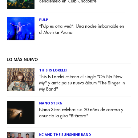
Señálemelo en Club Chocolate
PULP
“Pulp es otra weá”: Una noche imborrable en
el Movistar Arena
LO MÁS NUEVO
THIS IS LORELEI
This Is Lorelei estrena el single "Oh No Now
My" y anticipa su nuevo álbum "The Singer in
My Band"
NANO STERN
Nano Stern celebra sus 20 años de carrera y
anuncia la gira "Bitácora"
KC AND THE SUNSHINE BAND