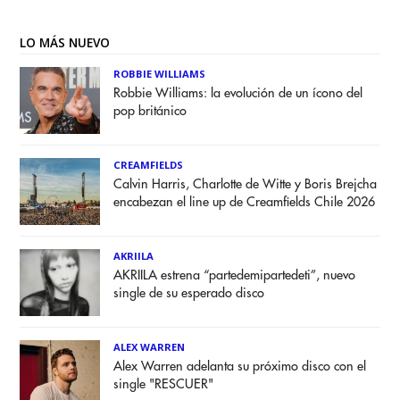
LO MÁS NUEVO
ROBBIE WILLIAMS
Robbie Williams: la evolución de un ícono del
pop británico
CREAMFIELDS
Calvin Harris, Charlotte de Witte y Boris Brejcha
encabezan el line up de Creamfields Chile 2026
AKRIILA
AKRIILA estrena “partedemipartedeti”, nuevo
single de su esperado disco
ALEX WARREN
Alex Warren adelanta su próximo disco con el
single "RESCUER"