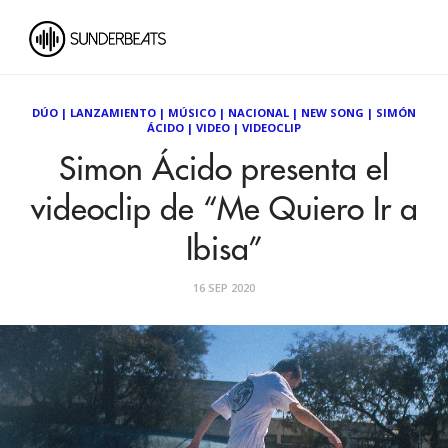
DÚO
|
LANZAMIENTO
|
MÚSICO
|
NACIONAL
|
NEW SONG
|
SIMÓN
ÁCIDO
|
VIDEO
|
VIDEOCLIP
Simon Ácido presenta el
videoclip de “Me Quiero Ir a
Ibisa”
16 SEP 2020