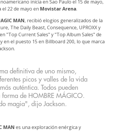
inoamericano inicia en Sao Paulo el 15 de mayo,
za el 22 de mayo en
Movistar Arena
.
AGIC MAN
, recibió elogios generalizados de la
ulture, The Daily Beast, Consequence, UPROXX y
en "Top Current Sales" y "Top Album Sales" de
y en el puesto 15 en Billboard 200, lo que marca
Jackson.
a definitiva de uno mismo,
rentes picos y valles de la vida
n más auténtica. Todos pueden
opia forma de HOMBRE MÁGICO.
odo magia", dijo Jackson.
C MAN
es una exploración enérgica y