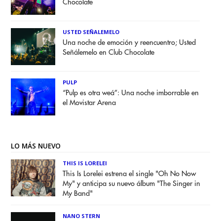
Chocolate
USTED SEÑALEMELO
Una noche de emoción y reencuentro; Usted
Señálemelo en Club Chocolate
PULP
“Pulp es otra weá”: Una noche imborrable en
el Movistar Arena
LO MÁS NUEVO
THIS IS LORELEI
This Is Lorelei estrena el single "Oh No Now
My" y anticipa su nuevo álbum "The Singer in
My Band"
NANO STERN