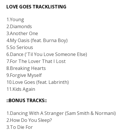
LOVE GOES TRACKLISTING
1.Young
2.Diamonds
3.Another One
4.My Oasis (feat. Burna Boy)
5.So Serious
6.Dance ('Til You Love Someone Else)
7.For The Lover That I Lost
8.Breaking Hearts
9.Forgive Myself
10.Love Goes (feat. Labrinth)
11.Kids Again
::BONUS TRACKS::
1.Dancing With A Stranger (Sam Smith & Normani)
2.How Do You Sleep?
3.To Die For