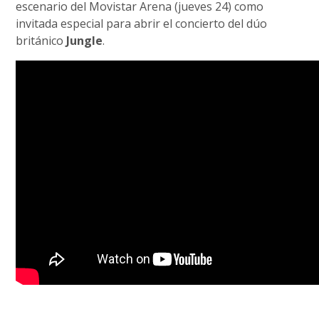
escenario del Movistar Arena (jueves 24) como
invitada especial para abrir el concierto del dúo
británico
Jungle
.