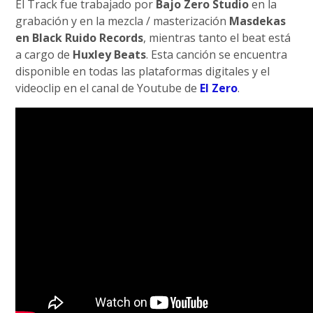
El Track fue trabajado por
Bajo Zero Studio
en la
grabación y en la mezcla / masterización
Masdekas
en Black Ruido Records
, mientras tanto el beat está
a cargo de
Huxley Beats
. Esta canción se encuentra
disponible en todas las plataformas digitales y el
videoclip en el canal de Youtube de
El Zero
.