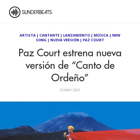
ARTISTA
|
CANTANTE
|
LANZAMIENTO
|
MÚSICA
|
NEW
SONG
|
NUEVA VERSIÓN
|
PAZ COURT
Paz Court estrena nueva
versión de “Canto de
Ordeño”
03 MAY 2021