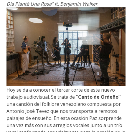
Día Planté Una Rosa” ft. Benjamín Walker
.
Hoy se da a conocer el tercer corte de este nuevo
trabajo audiovisual. Se trata de
“Canto de Ordeño”
una canción del folklore venezolano compuesta por
Antonio José Tevez que nos transporta a remotos
paisajes de ensueño. En esta ocasión Paz sorprende
una vez más con sus arreglos vocales junto a un trío