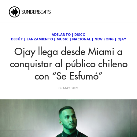
ADELANTO
|
DISCO
DEBÚT
|
LANZAMIENTO
|
MUSIC
|
NACIONAL
|
NEW SONG
|
OJAY
Ojay llega desde Miami a
conquistar al público chileno
con “Se Esfumó”
06 MAY 2021