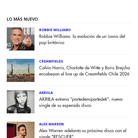
LO MÁS NUEVO
ROBBIE WILLIAMS
Robbie Williams: la evolución de un ícono del
pop británico
CREAMFIELDS
Calvin Harris, Charlotte de Witte y Boris Brejcha
encabezan el line up de Creamfields Chile 2026
AKRIILA
AKRIILA estrena “partedemipartedeti”, nuevo
single de su esperado disco
ALEX WARREN
Alex Warren adelanta su próximo disco con el
single "RESCUER"