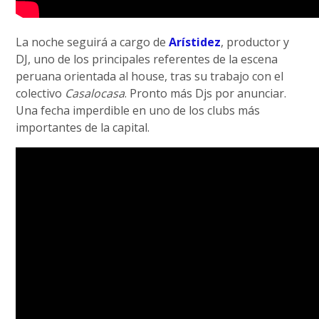
La noche seguirá a cargo de
Arístidez
, productor y
DJ, uno de los principales referentes de la escena
peruana orientada al house, tras su trabajo con el
colectivo
Casalocasa
. Pronto más Djs por anunciar.
Una fecha imperdible en uno de los clubs más
importantes de la capital.