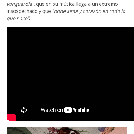
vanguardia"
, que en su música llega a un extremo
insospechado y que
"pone alma y corazón en todo lo
que hace"
.