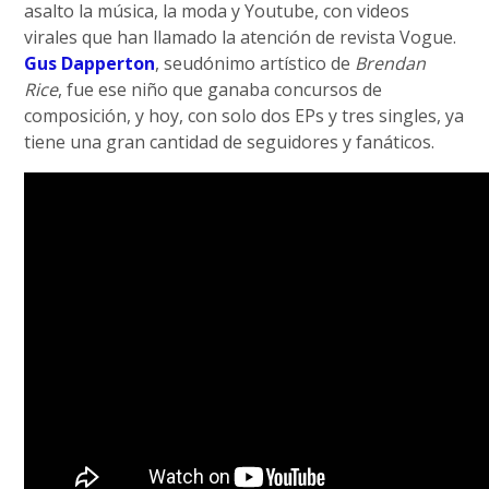
asalto la música, la moda y Youtube, con videos
virales que han llamado la atención de revista Vogue.
Gus Dapperton
, seudónimo artístico de
Brendan
Rice
, fue ese niño que ganaba concursos de
composición, y hoy, con solo dos EPs y tres singles, ya
tiene una gran cantidad de seguidores y fanáticos.