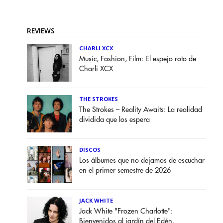
REVIEWS
CHARLI XCX
Music, Fashion, Film: El espejo roto de
Charli XCX
THE STROKES
The Strokes – Reality Awaits: La realidad
dividida que los espera
DISCOS
Los álbumes que no dejamos de escuchar
en el primer semestre de 2026
JACK WHITE
Jack White "Frozen Charlotte":
Bienvenidos al jardín del Edén.