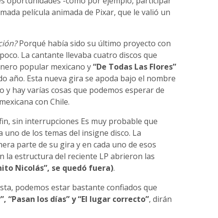
es oportunidades -cómo por ejemplo, participar
amada película animada de Pixar, que le valió un
ción?
Porqué había sido su último proyecto con
oco. La cantante llevaba cuatro discos que
onero popular mexicano y
“De Todas Las Flores”
do año. Esta nueva gira se apoda bajo el nombre
 y hay varías cosas que podemos esperar de
mexicana con Chile.
a fin, sin interrupciones Es muy probable que
 uno de los temas del insigne disco. La
mera parte de su gira y en cada uno de esos
la estructura del reciente LP abrieron las
ito Nicolás”, se quedó fuera)
.
artista, podemos estar bastante confiados que
 “Pasan los días” y “El lugar correcto”
, dirán