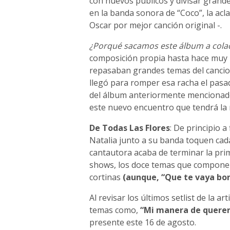
con nuevos públicos y divisar grand
en la banda sonora de “Coco”, la acl
Oscar por mejor canción original -.
¿Porqué sacamos este álbum a cola
composición propia hasta hace muy p
repasaban grandes temas del canci
llegó para romper esa racha el pasa
del álbum anteriormente mencionado
este nuevo encuentro que tendrá la 
De Todas Las Flores
: De principio 
Natalia junto a su banda toquen cada
cantautora acaba de terminar la pri
shows, los doce temas que componen 
cortinas
(aunque, “Que te vaya bon
Al revisar los últimos setlist de la 
temas como,
“Mi manera de querer”,
presente este 16 de agosto.