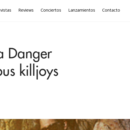
vistas
Reviews
Conciertos
Lanzamientos
Contacto
a Danger
us killjoys