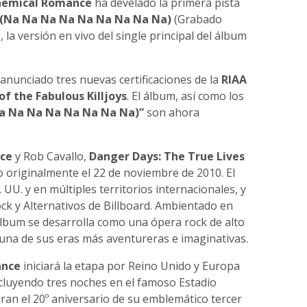
hemical Romance
ha develado la primera pista
(Na Na Na Na Na Na Na Na Na)
(Grabado
la versión en vivo del single principal del álbum
nunciado tres nuevas certificaciones de la
RIAA
f the Fabulous Killjoys
. El álbum, así como los
Na Na Na Na Na Na Na Na)”
son ahora
ce
y Rob Cavallo,
Danger Days: The True Lives
 originalmente el 22 de noviembre de 2010. El
UU. y en múltiples territorios internacionales, y
ck y Alternativos de Billboard. Ambientado en
 álbum se desarrolla como una ópera rock de alto
una de sus eras más aventureras e imaginativas.
ance
iniciará la etapa por Reino Unido y Europa
ncluyendo tres noches en el famoso Estadio
an el 20º aniversario de su emblemático tercer