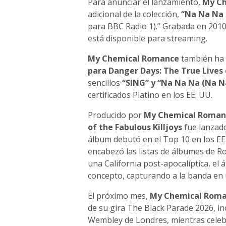
Para anunciar el lanzamiento,
My C
adicional de la colección,
“Na Na Na 
para BBC Radio 1).” Grabada en 2010, 
está disponible para streaming.
My Chemical Romance
también ha a
para Danger Days: The True Lives o
sencillos
“SING” y “Na Na Na (Na 
certificados Platino en los EE. UU.
Producido por
My Chemical Roman
of the Fabulous Killjoys
fue lanzado
álbum debutó en el Top 10 en los EE. 
encabezó las listas de álbumes de Ro
una California post-apocalíptica, el
concepto, capturando a la banda en 
El próximo mes,
My Chemical Rom
de su gira The Black Parade 2026, i
Wembley de Londres, mientras celebr