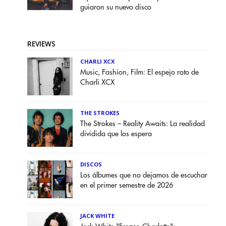
guiaron su nuevo disco
REVIEWS
CHARLI XCX
Music, Fashion, Film: El espejo roto de
Charli XCX
THE STROKES
The Strokes – Reality Awaits: La realidad
dividida que los espera
DISCOS
Los álbumes que no dejamos de escuchar
en el primer semestre de 2026
JACK WHITE