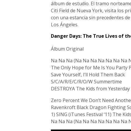
álbum de estudio. El tramo norteamer
Citi Field de Nueva York, visita los 
con una estancia sin precedentes de
Los Ángeles.
Danger Days: The True Lives of the
Álbum Original
Na Na Na (Na Na Na Na Na Na Na Na
The Only Hope for Me Is You Party 
Save Yourself, I’ll Hold Them Back
S/C/A/R/E/C/R/O/W Summertime
DESTROYA The Kids from Yesterday 
Zero Percent We Don’t Need Another
Ravenkroft Black Dragon Fighting 
1) SING (iTunes Festival ‘11) The Kid
Na Na Na (Na Na Na Na Na Na Na Na