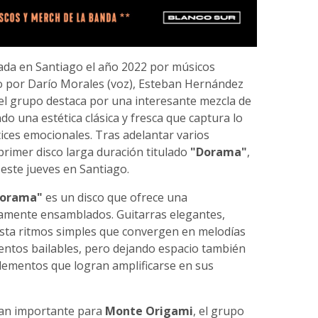
da en Santiago el año 2022 por músicos
o por Darío Morales (voz), Esteban Hernández
, el grupo destaca por una interesante mezcla de
do una estética clásica y fresca que captura lo
tices emocionales. Tras adelantar varios
 primer disco larga duración titulado
"Dorama"
,
este jueves en Santiago.
orama"
es un disco que ofrece una
amente ensamblados. Guitarras elegantes,
hasta ritmos simples que convergen en melodías
entos bailables, pero dejando espacio también
elementos que logran amplificarse en sus
tan importante para
Monte Origami
, el grupo