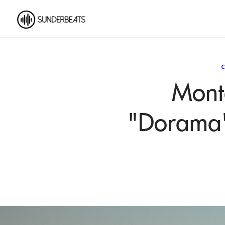
C
Mont
"Dorama"