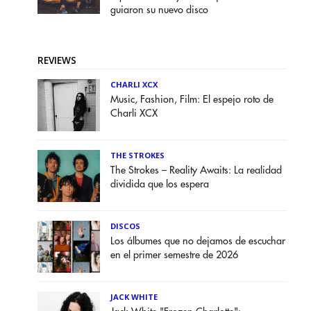
guiaron su nuevo disco
REVIEWS
CHARLI XCX
Music, Fashion, Film: El espejo roto de
Charli XCX
THE STROKES
The Strokes – Reality Awaits: La realidad
dividida que los espera
DISCOS
Los álbumes que no dejamos de escuchar
en el primer semestre de 2026
JACK WHITE