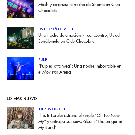
Mosh y catarsis; la noche de Shame en Club
Chocolate
USTED SEÑALEMELO
Una noche de emoción y reencuentro; Usted
Señálemelo en Club Chocolate
PULP
“Pulp es otra weá”: Una noche imborrable en
el Movistar Arena
LO MÁS NUEVO
THIS IS LORELEI
This Is Lorelei estrena el single "Oh No Now
My" y anticipa su nuevo álbum "The Singer in
My Band"