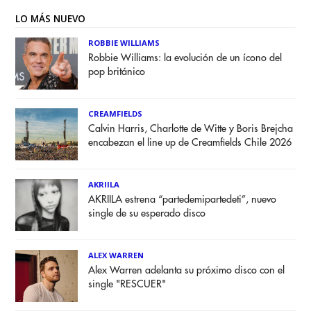
LO MÁS NUEVO
ROBBIE WILLIAMS
Robbie Williams: la evolución de un ícono del
pop británico
CREAMFIELDS
Calvin Harris, Charlotte de Witte y Boris Brejcha
encabezan el line up de Creamfields Chile 2026
AKRIILA
AKRIILA estrena “partedemipartedeti”, nuevo
single de su esperado disco
ALEX WARREN
Alex Warren adelanta su próximo disco con el
single "RESCUER"